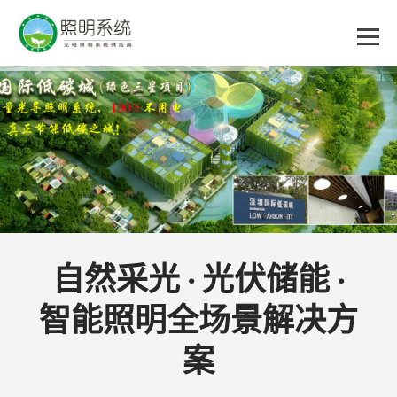
乐
鱼
集
团
自然采光 · 光伏储能 ·
智能照明全场景解决方
股
案