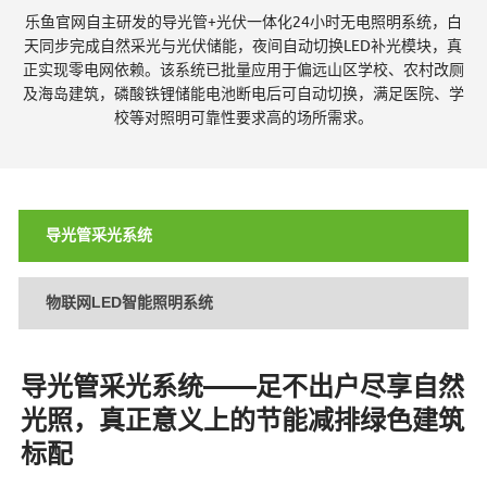
乐鱼官网自主研发的导光管+光伏一体化24小时无电照明系统，白
伏
天同步完成自然采光与光伏储能，夜间自动切换LED补光模块，真
正实现零电网依赖。该系统已批量应用于偏远山区学校、农村改厕
及海岛建筑，磷酸铁锂储能电池断电后可自动切换，满足医院、学
校等对照明可靠性要求高的场所需求。
照
导光管采光系统
明
物联网LED智能照明系统
|
导光管采光系统——足不出户尽享自然
光照，真正意义上的节能减排绿色建筑
物
标配