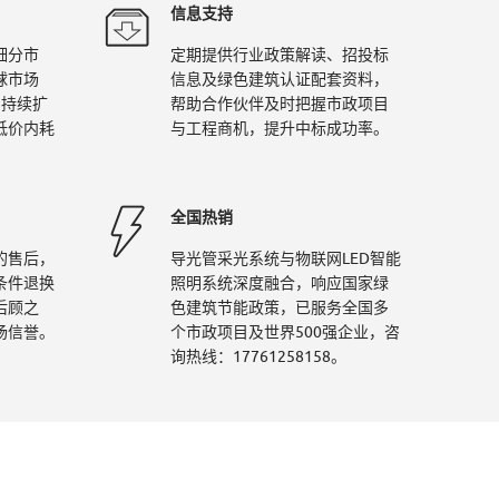
信息支持
细分市
定期提供行业政策解读、招投标
球市场
信息及绿色建筑认证配套资料，
间持续扩
帮助合作伙伴及时把握市政项目
低价内耗
与工程商机，提升中标成功率。
全国热销
的售后，
导光管采光系统与物联网LED智能
条件退换
照明系统深度融合，响应国家绿
后顾之
色建筑节能政策，已服务全国多
场信誉。
个市政项目及世界500强企业，咨
询热线：17761258158。