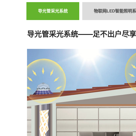
系
导光管采光系统
物联网LED智能照明
导光管采光系统——足不出户尽
统|
光
伏
照