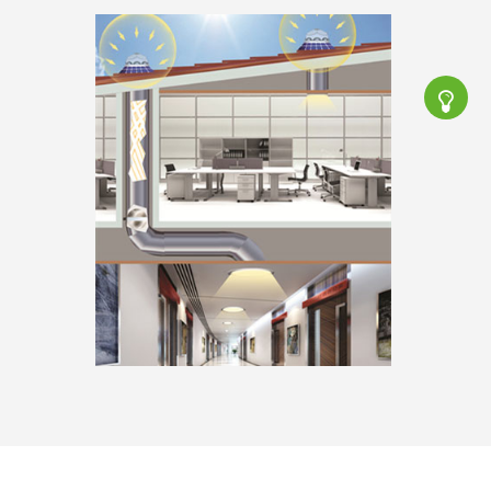
导
光
管
采
光