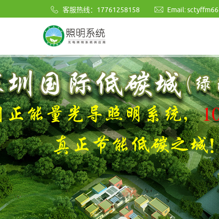
乐
客服热线：17761258158
Email:
sctyffm6
鱼
集
团
股