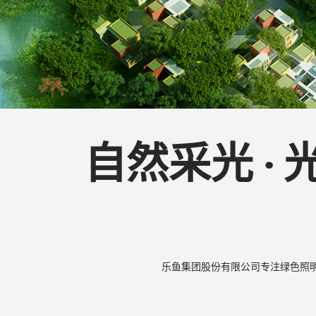
份
有
限
自然采光 ·
公
乐鱼集团股份有限公司专注绿色照明
司-