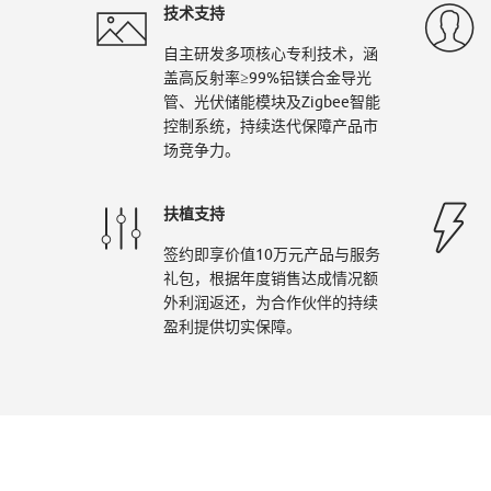
技术支持
智
自主研发多项核心专利技术，涵
盖高反射率≥99%铝镁合金导光
管、光伏储能模块及Zigbee智能
控制系统，持续迭代保障产品市
能
场竞争力。
扶植支持
照
签约即享价值10万元产品与服务
礼包，根据年度销售达成情况额
外利润返还，为合作伙伴的持续
盈利提供切实保障。
明-
乐