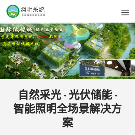
乐
鱼
集
团
自然采光 · 光伏储能 ·
智能照明全场景解决方
股
案