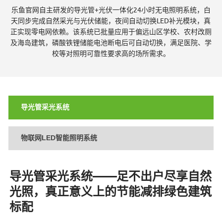
乐鱼官网自主研发的导光管+光伏一体化24小时无电照明系统，白
伏
天同步完成自然采光与光伏储能，夜间自动切换LED补光模块，真
正实现零电网依赖。该系统已批量应用于偏远山区学校、农村改厕
及海岛建筑，磷酸铁锂储能电池断电后可自动切换，满足医院、学
校等对照明可靠性要求高的场所需求。
照
导光管采光系统
明
物联网LED智能照明系统
|
导光管采光系统——足不出户尽享自然
光照，真正意义上的节能减排绿色建筑
物
标配