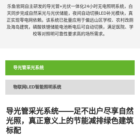
乐鱼官网自主研发的导光管+光伏一体化24小时无电照明系统，白
伏
天同步完成自然采光与光伏储能，夜间自动切换LED补光模块，真
正实现零电网依赖。该系统已批量应用于偏远山区学校、农村改厕
及海岛建筑，磷酸铁锂储能电池断电后可自动切换，满足医院、学
校等对照明可靠性要求高的场所需求。
照
导光管采光系统
明
物联网LED智能照明系统
|
导光管采光系统——足不出户尽享自然
光照，真正意义上的节能减排绿色建筑
物
标配