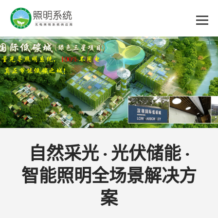
乐
鱼
集
团
自然采光 · 光伏储能 ·
智能照明全场景解决方
股
案